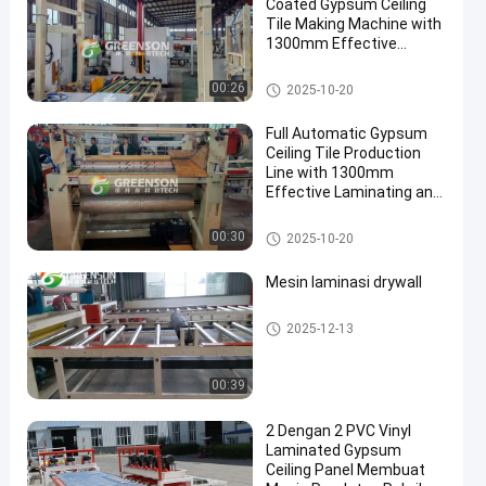
Coated Gypsum Ceiling
Tile Making Machine with
1300mm Effective
Laminating and 2-6 Million
Sq.m/year Capacity
Gipsum Ceiling Tile Line Produ
00:26
2025-10-20
ksi
Full Automatic Gypsum
Ceiling Tile Production
Line with 1300mm
Effective Laminating and
2-6 Million Sq.m/year
Capacity
Gipsum Ceiling Tile Line Produ
00:30
2025-10-20
ksi
Mesin laminasi drywall
Gipsum Ceiling Tile Line Produ
2025-12-13
ksi
00:39
2 Dengan 2 PVC Vinyl
Laminated Gypsum
Ceiling Panel Membuat