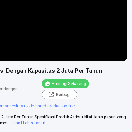
Video
si Dengan Kapasitas 2 Juta Per Tahun
Hubungi Sekarang
andangan
Berbagi
#
magnesium oxide board production line
 Juta Per Tahun Spesifikasi Produk Atribut Nilai Jenis papan yang
mm ...
Lihat Lebih Lanjut