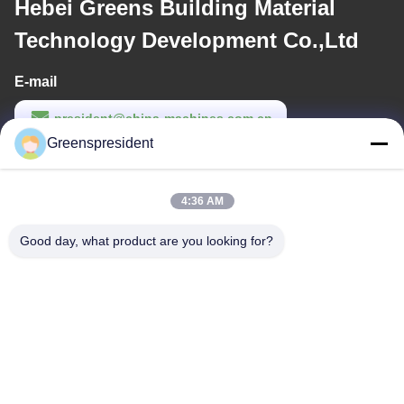
Hebei Greens Building Material
Technology Development Co.,Ltd
E-mail
president@china-machines.com.cn
Greenspresident
Waktu Kerja
8:30-17:30
4:36 AM
Alamat Kami
Good day, what product are you looking for?
Alamat
No., 17, Nanyan Road, Zona Pengembangan Teknologi Ekonomi,
Kota Shijiazhuang
Telp
86-311-86542299