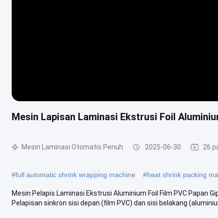
Mesin Lapisan Laminasi Ekstrusi Foil Alumini
Mesin Laminasi Otomatis Penuh
2025-06-30
26 p
#
full automatic shrink wrapping machine
#
heat shrink packing m
Mesin Pelapis Laminasi Ekstrusi Aluminium Foil Film PVC Papan Gi
Pelapisan sinkron sisi depan (film PVC) dan sisi belakang (aluminiu