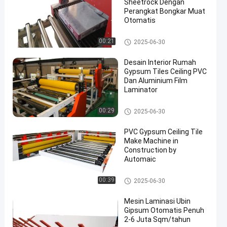
Sheetrock Dengan
Perangkat Bongkar Muat
Otomatis
Mesin Laminasi Otomatis Pen
00:21
2025-06-30
uh
Desain Interior Rumah
Gypsum Tiles Ceiling PVC
Dan Aluminium Film
Laminator
Mesin Laminasi Otomatis Pen
00:29
2025-06-30
uh
PVC Gypsum Ceiling Tile
Make Machine in
Construction by
Automaic
Mesin Laminasi Otomatis Pen
00:39
2025-06-30
uh
Mesin Laminasi Ubin
Gipsum Otomatis Penuh
2-6 Juta Sqm/tahun