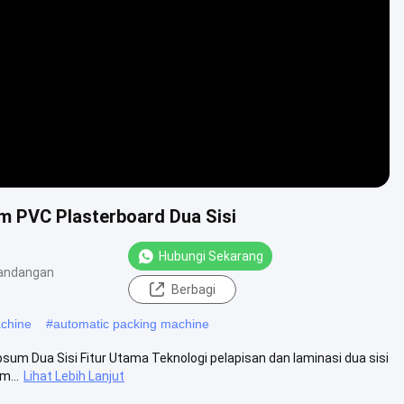
Video
um PVC Plasterboard Dua Sisi
Hubungi Sekarang
andangan
Berbagi
achine
#
automatic packing machine
psum Dua Sisi Fitur Utama Teknologi pelapisan dan laminasi dua sisi
m...
Lihat Lebih Lanjut