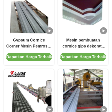
Gypsum Cornice
Mesin pembuatan
Corner Mesin Pemroses
cornice gips dekoratif
Dengan Fungsi
interior dengan cetakan
Dapatkan Harga Terbaik
Dapatkan Harga Terbaik
Dekorasi Mewah