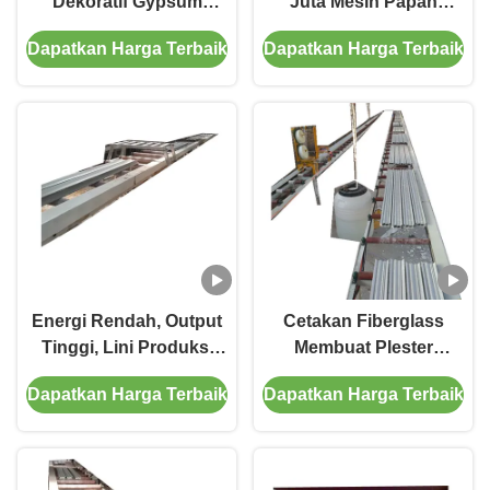
Dekoratif Gypsum
Juta Mesin Papan
Dengan Berbagai Jenis
Gipsum / Mesin
Dapatkan Harga Terbaik
Dapatkan Harga Terbaik
Pola
Pembuat Blok Gipsum
Energi Rendah, Output
Cetakan Fiberglass
Tinggi, Lini Produksi
Membuat Plester
Cornice Gypsum
Cetakan Berkualitas
Dapatkan Harga Terbaik
Dapatkan Harga Terbaik
Secara Otomatis
Baik dengan Sertifikasi
CE