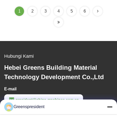
produksi yang tinggi
1
2
3
4
5
6
Hubungi Kami
Hebei Greens Building Material
Technology Development Co.,Ltd
E-mail
president@china-machines.com.cn
Greenspresident
Waktu Kerja