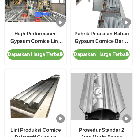
High Performance
Pabrik Peralatan Bahan
Gypsum Cornice Line
Gypsum Cornice Baru /
Produksi Untuk
Jalur Produksi Otomatis
Dapatkan Harga Terbaik
Dapatkan Harga Terbaik
Dekorasi Dalam
Ruangan
Lini Produksi Cornice
Prosedur Standar 2