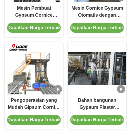
Mesin Pembuat
Mesin Cornice Gypsum
Gypsum Cornice
Otomatis dengan
Industri 10 Ton
Output Tinggi untuk
Dapatkan Harga Terbaik
Dapatkan Harga Terbaik
Sertifikasi ISO CE
Dekorasi Interior
Pengoperasian yang
Bahan bangunan
Mudah Gipsum Cornice
Gypsum Plaster
Manufacturing Machine
Cornice Mesin lini
Dapatkan Harga Terbaik
Dapatkan Harga Terbaik
Sistem Kontrol PLC
produksi 42-150 M
Untuk kapasitas