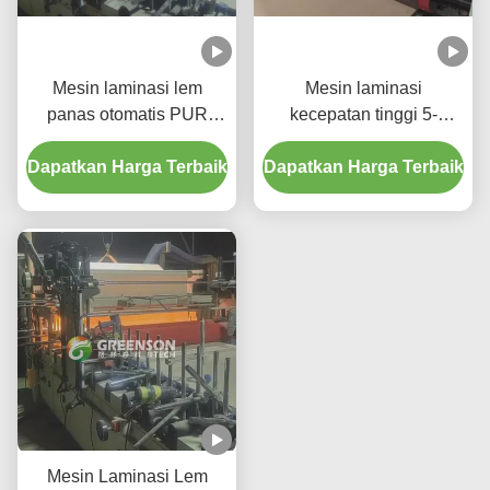
Mesin laminasi lem
Mesin laminasi
panas otomatis PUR
kecepatan tinggi 5-
untuk papan MDF
17m/min PUR dengan
Dapatkan Harga Terbaik
dengan kecepatan
Dapatkan Harga Terbaik
perekat PUR Hot Melt
produksi 5-17m/min
dan 1300mm Max
Laminating Width
Mesin Laminasi Lem