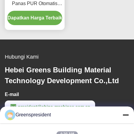
Panas PUR Otomatis
Penuh untuk Kain
Dapatkan Harga Terbaik
dengan Kecepatan
Produksi 5-17m/menit
Hubungi Kami
Hebei Greens Building Material
Technology Development Co.,Ltd
E-mail
president@china-machines.com.cn
Greenspresident
Waktu Kerja
8:30-17:30