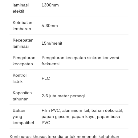
laminasi
1300mm
efektif
Ketebalan
5-30mm
lembaran
Kecepatan
15m/menit
laminasi
Pengaturan
Pengaturan kecepatan sinkron konversi
kecepatan
frekuensi
Kontrol
PLC
listrik
Kapasitas
2-6 juta meter persegi
tahunan
Bahan
Film PVC, aluminium foil, bahan dekoratif,
yang
papan gipsum, papan kayu, papan busa
kompatibel
PVC
Konfigurasi khusus tersedia untuk memenuhi kebutuhan