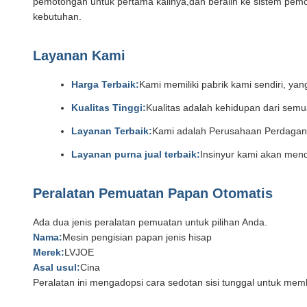
pemotongan untuk pertama kalinya,dan beralih ke sistem pemot
kebutuhan.
Layanan Kami
Harga Terbaik:
Kami memiliki pabrik kami sendiri, ya
Kualitas Tinggi:
Kualitas adalah kehidupan dari semu
Layanan Terbaik:
Kami adalah Perusahaan Perdaganga
Layanan purna jual terbaik:
Insinyur kami akan mend
Peralatan Pemuatan Papan Otomatis
Ada dua jenis peralatan pemuatan untuk pilihan Anda.
Nama:
Mesin pengisian papan jenis hisap
Merek:
LVJOE
Asal usul:
Cina
Peralatan ini mengadopsi cara sedotan sisi tunggal untuk mem