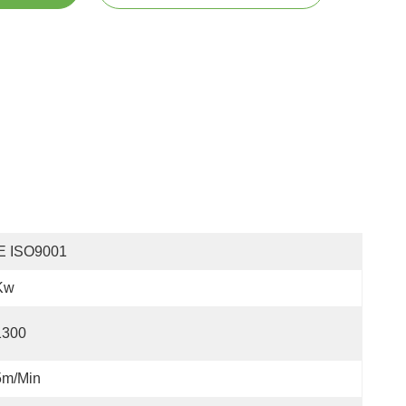
E ISO9001
Kw
1300
5m/min