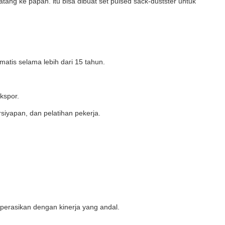
ng ke papan. itu bisa dibuat set pulsed sack-dustster untuk
matis selama lebih dari 15 tahun.
kspor.
siyapan, dan pelatihan pekerja.
perasikan dengan kinerja yang andal.