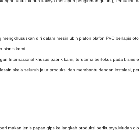
ongan untuk kedua kalinya meskipun pengiriman gulung, kemudian data
ng mengkhususkan diri dalam mesin ubin plafon plafon PVC berlapis oto
a bisnis kami.
n Internasional khusus pabrik kami, terutama berfokus pada bisnis e
esain skala seluruh jalur produksi dan membantu dengan instalasi, per
beri makan jenis papan gips ke langkah produksi berikutnya.Mudah dio