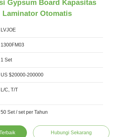
si Gypsum Board Kapasitas
n Laminator Otomatis
LVJOE
1300FM03
1 Set
US $20000-200000
L/C, T/T
50 Set / set per Tahun
Terbaik
Hubungi Sekarang