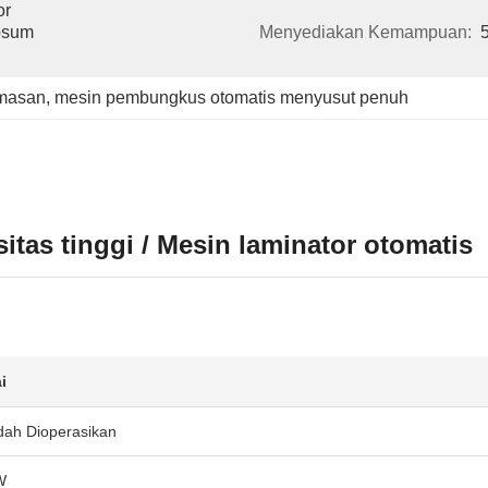
r 
sum 
Menyediakan Kemampuan:
emasan
, 
mesin pembungkus otomatis menyusut penuh
tas tinggi / Mesin laminator otomatis
i
ah Dioperasikan
W