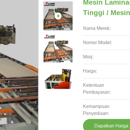
Mesin Lamina
Tinggi / Mesi
Nama Merek:
Nomor Model:
Moq:
Harga:
Ketentuan
Pembayaran:
Kemampuan
Penyediaan:
Dapatkan Harga 