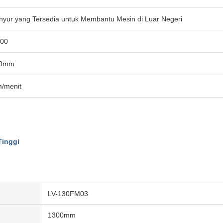
inyur yang Tersedia untuk Membantu Mesin di Luar Negeri
00
30mm
/menit
Tinggi
LV-130FM03
1300mm