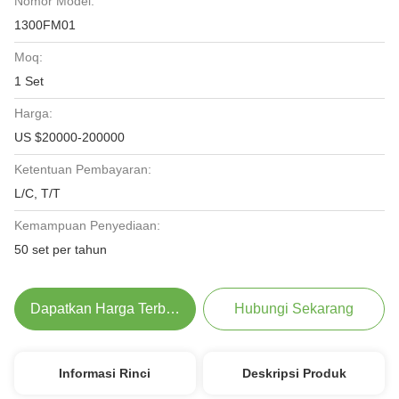
Nomor Model:
1300FM01
Moq:
1 Set
Harga:
US $20000-200000
Ketentuan Pembayaran:
L/C, T/T
Kemampuan Penyediaan:
50 set per tahun
Dapatkan Harga Terbaik
Hubungi Sekarang
Informasi Rinci
Deskripsi Produk