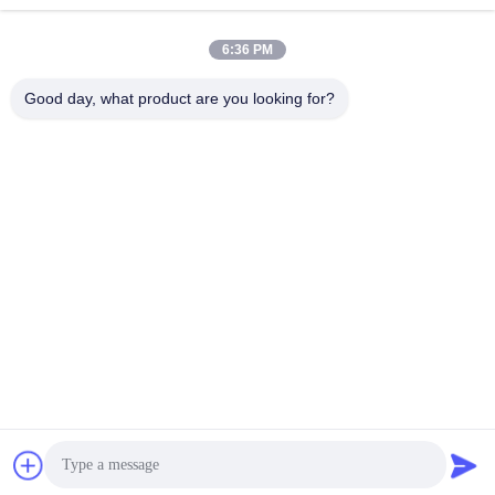
Waktu Kerja
8:30-17:30
6:36 PM
Alamat Kami
Good day, what product are you looking for?
Alamat
No., 17, Nanyan Road, Zona Pengembangan Teknologi Ekonomi,
Kota Shijiazhuang
Telp
86-311-86542299
Cina Kualitas Baik Mesin Laminasi Otomatis Penuh Pemasok.
Hak cipta © -2026 Hebei Greens Building Material Technology
Development Co.,Ltd Semua hak dilindungi.
Kebijakan Privasi
|
Sitemap