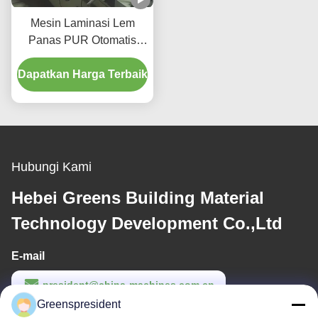
Mesin Laminasi Lem
Panas PUR Otomatis
Penuh untuk Kain
Dapatkan Harga Terbaik
dengan Kecepatan
Produksi 5-17m/menit
Hubungi Kami
Hebei Greens Building Material
Technology Development Co.,Ltd
E-mail
president@china-machines.com.cn
Greenspresident