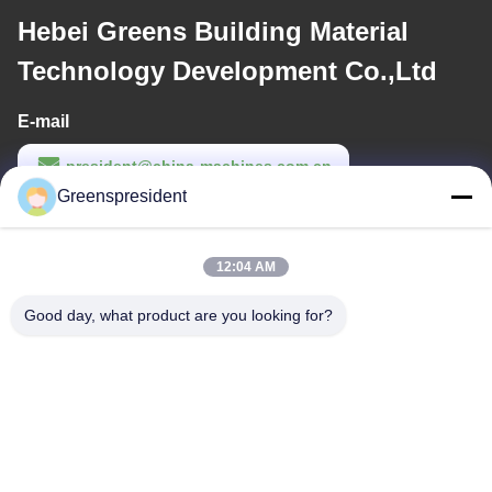
Hebei Greens Building Material
Technology Development Co.,Ltd
E-mail
president@china-machines.com.cn
Greenspresident
Waktu Kerja
8:30-17:30
12:04 AM
Alamat Kami
Good day, what product are you looking for?
Alamat
No., 17, Nanyan Road, Zona Pengembangan Teknologi Ekonomi,
Kota Shijiazhuang
Telp
86-311-86542299