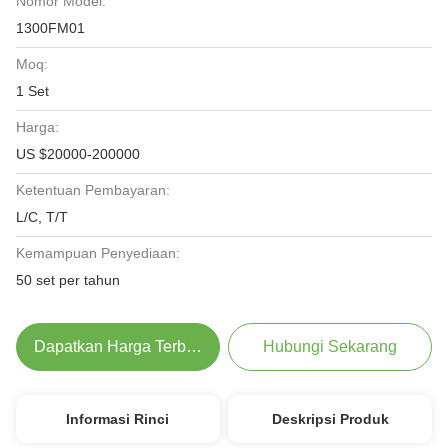
Nomor Model:
1300FM01
Moq:
1 Set
Harga:
US $20000-200000
Ketentuan Pembayaran:
L/C, T/T
Kemampuan Penyediaan:
50 set per tahun
Dapatkan Harga Terbaik
Hubungi Sekarang
Informasi Rinci
Deskripsi Produk