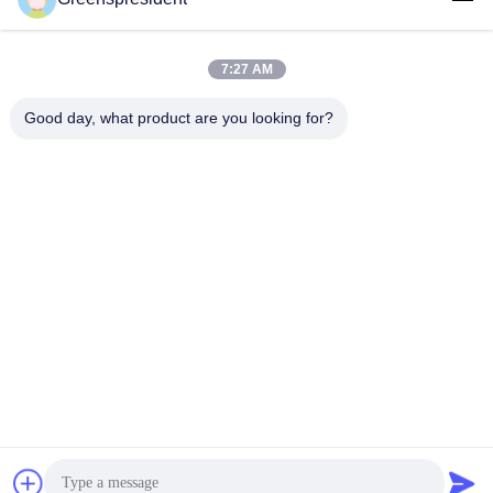
Waktu Kerja
8:30-17:30
7:27 AM
Alamat Kami
Good day, what product are you looking for?
Alamat
No., 17, Nanyan Road, Zona Pengembangan Teknologi Ekonomi,
Kota Shijiazhuang
Telp
86-311-86542299
Cina Kualitas Baik Mesin Laminasi Otomatis Penuh Pemasok.
Hak cipta © -2026 Hebei Greens Building Material Technology
Development Co.,Ltd Semua hak dilindungi.
Kebijakan Privasi
|
Sitemap