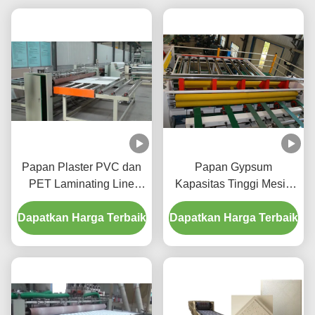
Papan Plaster PVC dan
Papan Gypsum
PET Laminating Line
Kapasitas Tinggi Mesin
dengan Cutting and
Pemotong Langit-langit
Dapatkan Harga Terbaik
Packing System murah
Dapatkan Harga Terbaik
Palsu Tahan Air