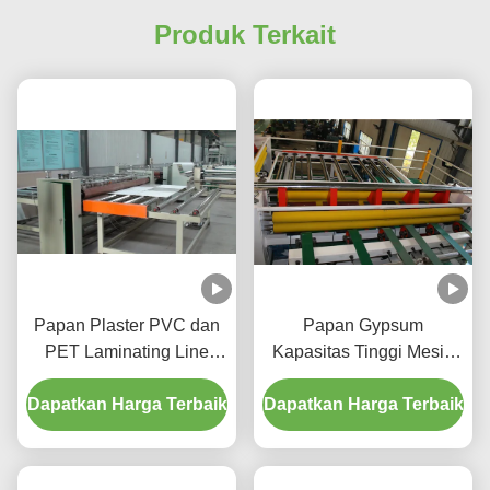
Produk Terkait
Papan Plaster PVC dan
Papan Gypsum
PET Laminating Line
Kapasitas Tinggi Mesin
dengan Cutting and
Pemotong Langit-langit
Dapatkan Harga Terbaik
Packing System murah
Dapatkan Harga Terbaik
Palsu Tahan Air