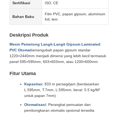
Sertifikasi
ISO, CE
Film PVC, papan gipsum, aluminium
Bahan Baku
foil, lem
Deskripsi Produk
Mesin Pemotong Langit-Langit Gipsum Laminated
PVC Otomatis
mengubah papan gipsum standar
1220×2440mm menjadi dimensi yang lebih kecil termasuk
panel 595×595mm, 603×603mm, atau 1200×600mm.
Fitur Utama
Kapasitas:
833 m persegi/jam (berdasarkan
L:595mm, T:7mm, L:595mm, berat: 5.5 kg/M²
untuk papan 7mm)
Otomatisasi:
Perangkat pemuatan dan
pembongkaran otomatis opsional tersedia