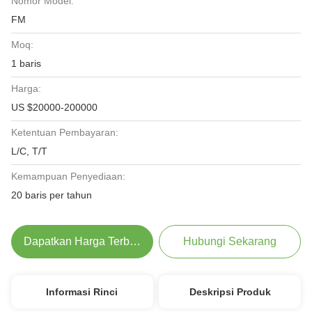
Nomor Model:
FM
Moq:
1 baris
Harga:
US $20000-200000
Ketentuan Pembayaran:
L/C, T/T
Kemampuan Penyediaan:
20 baris per tahun
Dapatkan Harga Terbaik
Hubungi Sekarang
Informasi Rinci
Deskripsi Produk