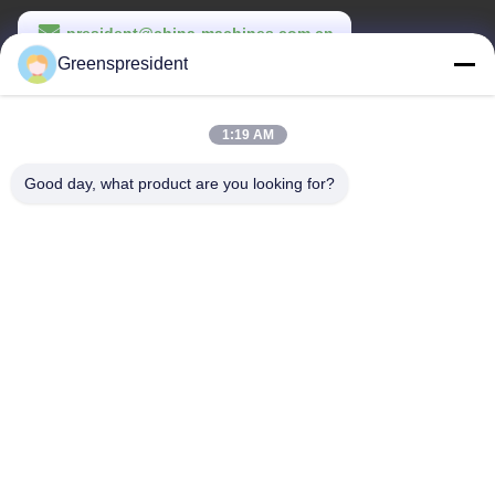
president@china-machines.com.cn
Greenspresident
Waktu Kerja
8:30-17:30
1:19 AM
Alamat Kami
Good day, what product are you looking for?
Alamat
No., 17, Nanyan Road, Zona Pengembangan Teknologi Ekonomi,
Kota Shijiazhuang
Telp
86-311-86542299
Cina Kualitas Baik Mesin Laminasi Otomatis Penuh Pemasok.