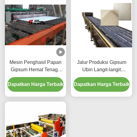
Mesin Penghasil Papan
Jalur Produksi Gipsum
Gipsum Hemat Tenaga
Ubin Langit-langit
Kerja / Mesin Pengangkat
Otomatis Untuk Papan
Dapatkan Harga Terbaik
Papan Tipe Dorong
Dapatkan Harga Terbaik
Semen Serat