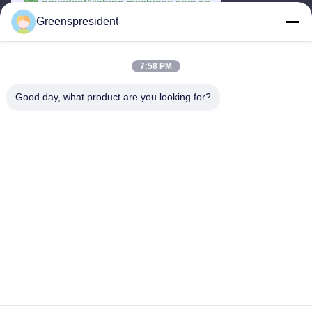
president@china-machines.com.cn
Greenspresident
Waktu Kerja
8:30-17:30
7:58 PM
Alamat Kami
Good day, what product are you looking for?
Alamat
No., 17, Nanyan Road, Zona Pengembangan Teknologi Ekonomi,
Kota Shijiazhuang
Telp
86-311-86542299
Cina Kualitas Baik Mesin Laminasi Otomatis Penuh Pemasok.
Hak cipta © -2026 Hebei Greens Building Material Technology
Development Co.,Ltd Semua hak dilindungi.